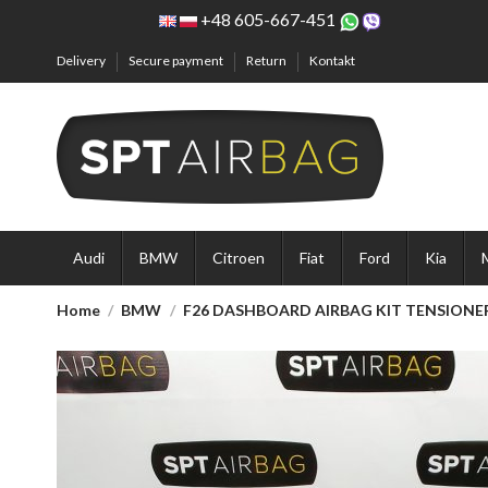
+48 605-667-451
Delivery
Secure payment
Return
Kontakt
Audi
BMW
Citroen
Fiat
Ford
Kia
Home
BMW
F26 DASHBOARD AIRBAG KIT TENSIONE