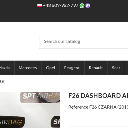
+48 609-962-797
Mazda
Mercedes
Opel
Peugeot
Renault
Seat
RS
F26 DASHBOARD AI
Reference
F26 CZARNA (201