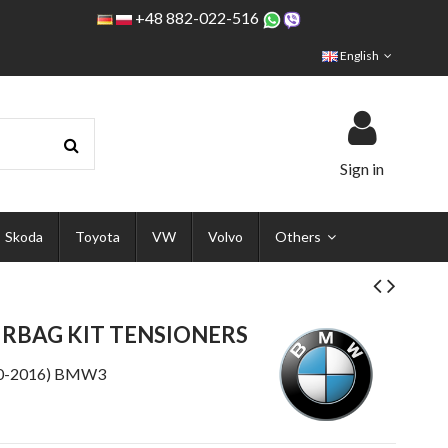
+48 882-022-516
English
Sign in
Skoda
Toyota
VW
Volvo
Others
RBAG KIT TENSIONERS
0-2016) BMW3