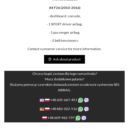
X4 F26 (2010-2016)
- dashboard, console,
- 1 SPORT driver airbag,
- 1 passenger airbag,
- 2 belt tensioners.
Contact customer service for more information.
Ask about product
Chcesz kupić zestaw dla tego samochodu?
Masz dodatkowe pytania?
Służymy pomocą i szerokim doświadczeniem w zakresie systemów SRS
AIRBAG.
+48 605-667-451
+48 882-022-516
+48 609-962-797