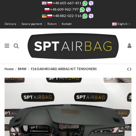
+48 605-667-451
+48 609-962-797
+48 882-022-516
Delivery
Secure payment
Return
Kontakt
English
Home
BMW
F26 DASHBOARD AIRBAG KIT TENSIONERS