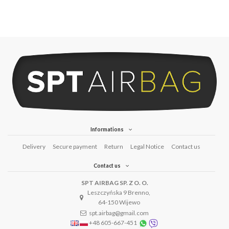
Informations
Delivery
Secure payment
Return
Legal Notice
Contact us
Contact us
SPT AIRBAG SP. Z O. O.
Leszczyńska 9 Brenno,
64-150 Wijewo
spt.airbag@gmail.com
+48 605-667-451