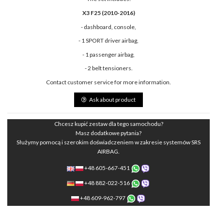
X3 F25 (2010-2016)
- dashboard, console,
- 1 SPORT driver airbag,
- 1 passenger airbag,
- 2 belt tensioners.
Contact customer service for more information.
Ask about product
Chcesz kupić zestaw dla tego samochodu?
Masz dodatkowe pytania?
Służymy pomocą i szerokim doświadczeniem w zakresie systemów SRS
AIRBAG.
+48 605-667-451
+48 882-022-516
+48 609-962-797