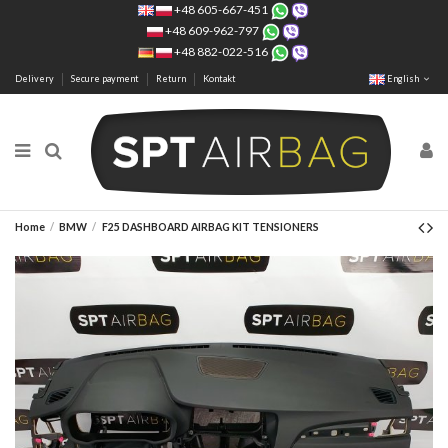
+48 605-667-451
+48 609-962-797
+48 882-022-516
Delivery
Secure payment
Return
Kontakt
English
Home
BMW
F25 DASHBOARD AIRBAG KIT TENSIONERS