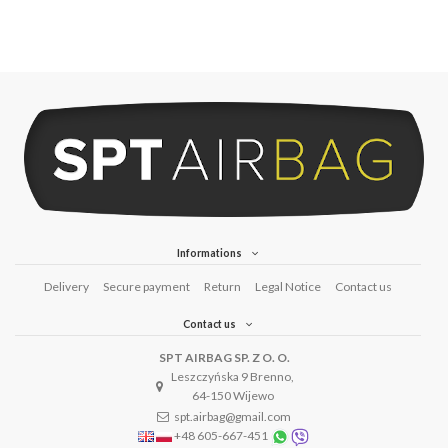
Informations
Delivery
Secure payment
Return
Legal Notice
Contact us
Contact us
SPT AIRBAG SP. Z O. O.
Leszczyńska 9 Brenno,
64-150 Wijewo
spt.airbag@gmail.com
+48 605-667-451