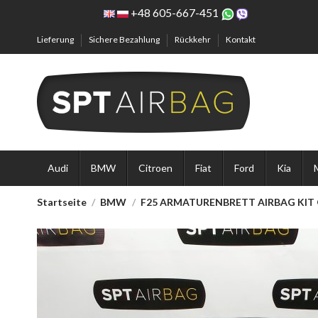
+48 605-667-451
Lieferung
Sichere Bezahlung
Rückkehr
Kontakt
Audi
BMW
Citroen
Fiat
Ford
Kia
Startseite
BMW
F25 ARMATURENBRETT AIRBAG KIT