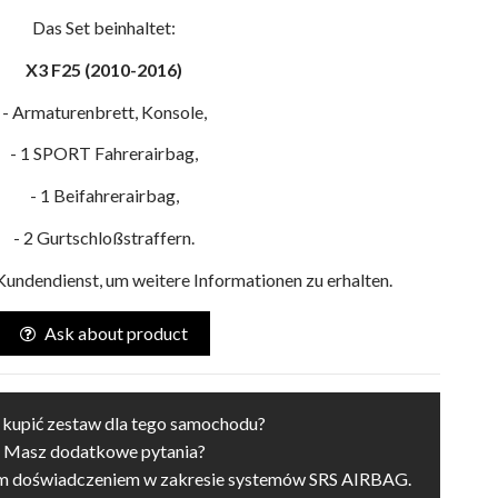
Das Set beinhaltet:
X3 F25 (2010-2016)
- Armaturenbrett, Konsole,
- 1 SPORT Fahrerairbag,
- 1 Beifahrerairbag,
- 2 Gurtschloßstraffern.
Kundendienst, um weitere Informationen zu erhalten.
Ask about product
 kupić zestaw dla tego samochodu?
Masz dodatkowe pytania?
im doświadczeniem w zakresie systemów SRS AIRBAG.