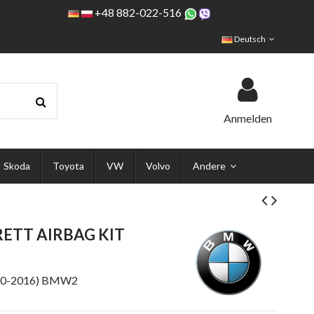
+48 882-022-516
Deutsch
Anmelden
Skoda
Toyota
VW
Volvo
Andere
ETT AIRBAG KIT
10-2016) BMW2