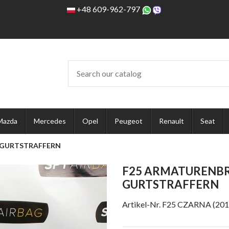
+48 609-962-797
Mazda
Mercedes
Opel
Peugeot
Renault
Seat
 GURTSTRAFFERN
F25 ARMATURENBR
GURTSTRAFFERN
Artikel-Nr.
F25 CZARNA (20