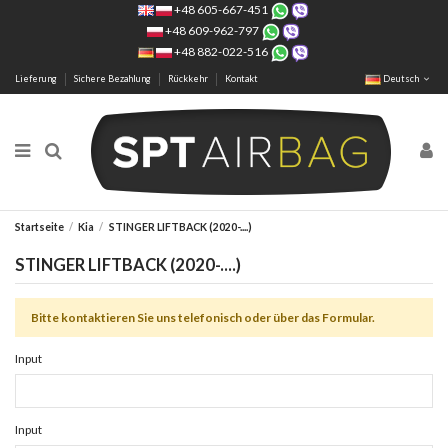
+48 605-667-451
+48 609-962-797
+48 882-022-516
Lieferung
Sichere Bezahlung
Rückkehr
Kontakt
Deutsch
Startseite
Kia
STINGER LIFTBACK (2020-....)
STINGER LIFTBACK (2020-....)
Bitte kontaktieren Sie uns telefonisch oder über das Formular.
Input
Input