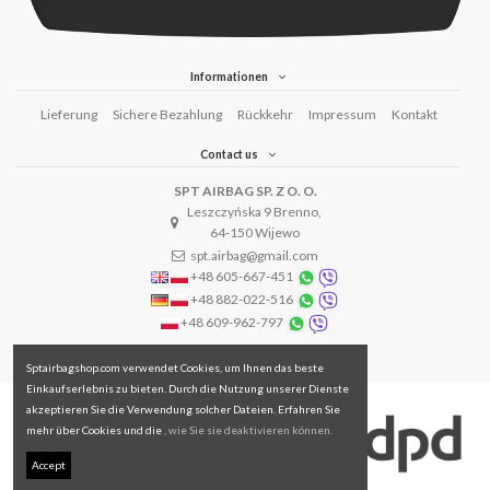
Informationen
Lieferung
Sichere Bezahlung
Rückkehr
Impressum
Kontakt
Contact us
SPT AIRBAG SP. Z O. O.
Leszczyńska 9 Brenno,
64-150 Wijewo
spt.airbag@gmail.com
+48 605-667-451
+48 882-022-516
+48 609-962-797
Sptairbagshop.com verwendet Cookies, um Ihnen das beste
Einkaufserlebnis zu bieten. Durch die Nutzung unserer Dienste
akzeptieren Sie die Verwendung solcher Dateien. Erfahren Sie
mehr über Cookies und die
, wie Sie sie deaktivieren können.
Accept