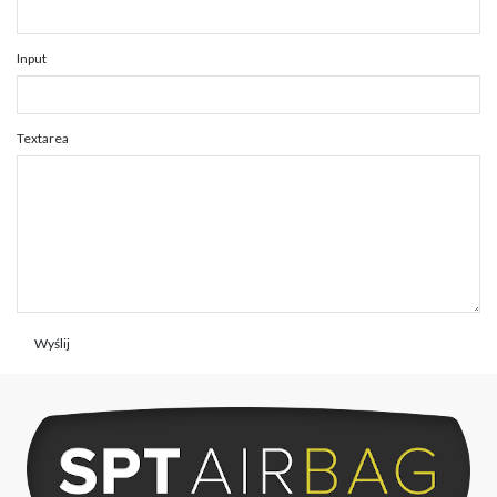
Input
Textarea
Wyślij