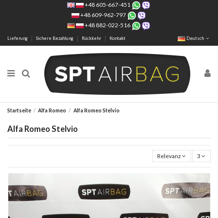
+48 605-667-451
+48 609-962-797
+48 882-022-516
Lieferung
Sichere Bezahlung
Rückkehr
Kontakt
Deutsch
Startseite
Alfa Romeo
Alfa Romeo Stelvio
Alfa Romeo Stelvio
Relevanz
3