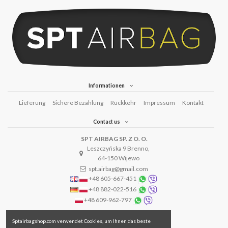
Informationen
Lieferung
Sichere Bezahlung
Rückkehr
Impressum
Kontakt
Contact us
SPT AIRBAG SP. Z O. O.
Leszczyńska 9 Brenno,
64-150 Wijewo
spt.airbag@gmail.com
+48 605-667-451
+48 882-022-516
+48 609-962-797
Sptairbagshop.com verwendet Cookies, um Ihnen das beste