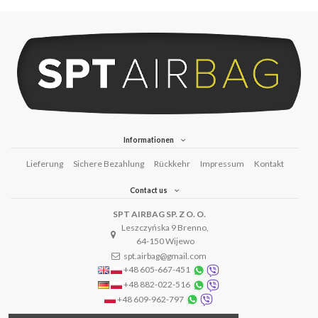
Informationen
Lieferung
Sichere Bezahlung
Rückkehr
Impressum
Kontakt
Contact us
SPT AIRBAG SP. Z O. O.
Leszczyńska 9 Brenno,
64-150 Wijewo
spt.airbag@gmail.com
+48 605-667-451
+48 882-022-516
+48 609-962-797