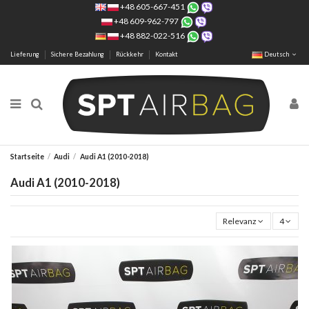
+48 605-667-451
+48 609-962-797
+48 882-022-516
Lieferung
Sichere Bezahlung
Rückkehr
Kontakt
Deutsch
Startseite
Audi
Audi A1 (2010-2018)
Audi A1 (2010-2018)
Relevanz
4