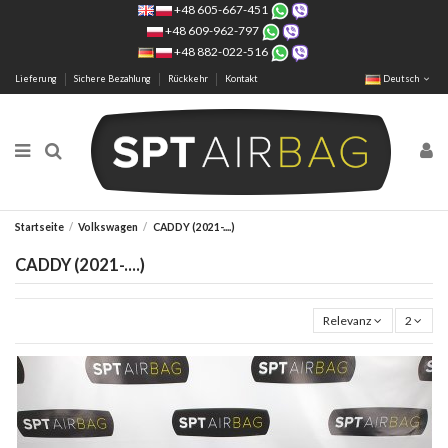
+48 605-667-451
+48 609-962-797
+48 882-022-516
Lieferung
Sichere Bezahlung
Rückkehr
Kontakt
Deutsch
Startseite
Volkswagen
CADDY (2021-....)
CADDY (2021-....)
Relevanz
2