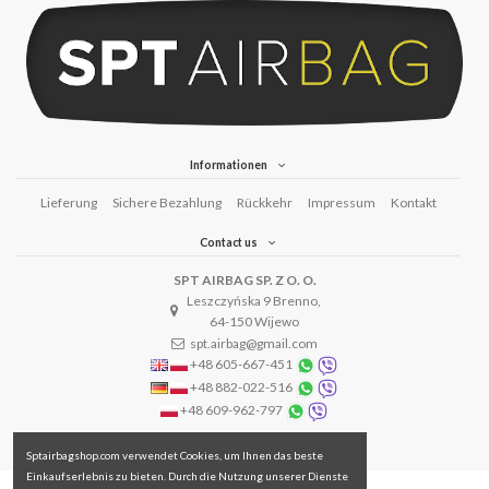
Informationen
Lieferung
Sichere Bezahlung
Rückkehr
Impressum
Kontakt
Contact us
SPT AIRBAG SP. Z O. O.
Leszczyńska 9 Brenno,
64-150 Wijewo
spt.airbag@gmail.com
+48 605-667-451
+48 882-022-516
+48 609-962-797
Sptairbagshop.com verwendet Cookies, um Ihnen das beste
Einkaufserlebnis zu bieten. Durch die Nutzung unserer Dienste