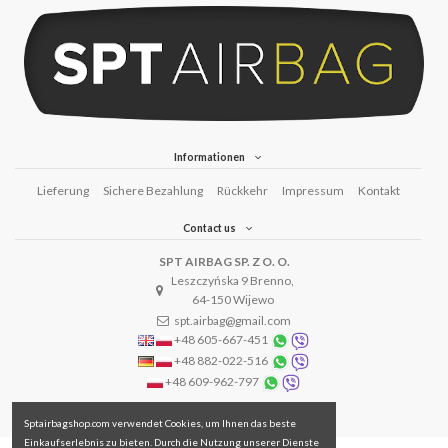
Informationen
Lieferung
Sichere Bezahlung
Rückkehr
Impressum
Kontakt
Contact us
SPT AIRBAG SP. Z O. O.
Leszczyńska 9 Brenno,
64-150 Wijewo
spt.airbag@gmail.com
+48 605-667-451
+48 882-022-516
+48 609-962-797
Sptairbagshop.com verwendet Cookies, um Ihnen das beste
Einkaufserlebnis zu bieten. Durch die Nutzung unserer Dienste