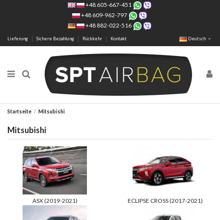
+48 605-667-451
+48 609-962-797
+48 882-022-516
Lieferung
Sichere Bezahlung
Rückkehr
Kontakt
Deutsch
Startseite
Mitsubishi
Mitsubishi
ASX (2019-2021)
ECLIPSE CROSS (2017-2021)