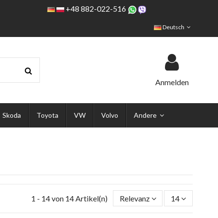
+48 882-022-516
Deutsch
Anmelden
Skoda
Toyota
VW
Volvo
Andere
1 - 14 von 14 Artikel(n)
Relevanz
14