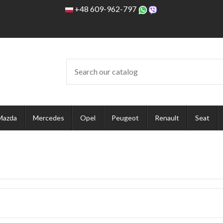
+48 609-962-797
Mazda
Mercedes
Opel
Peugeot
Renault
Seat