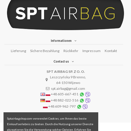
Informationen
Lieferung
Sichere Bezahlung
Rückkehr
Impressum
Kontakt
Contact us
SPT AIRBAG SP. Z O. O.
Leszczyńska 9 Brenno,
64-150 Wijewo
spt.airbag@gmail.com
+48 605-667-451
+48 882-022-516
+48 609-962-797
Sptairbagshop.com verwendet Cookies, um Ihnen das beste
Einkaufserlebnis zu bieten. Durch die Nutzung unserer Dienste
akzeptieren Sie die Verwendung solcher Dateien. Erfahren Sie