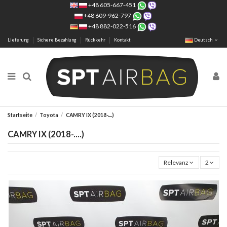
+48 605-667-451
+48 609-962-797
+48 882-022-516
Lieferung
Sichere Bezahlung
Rückkehr
Kontakt
Deutsch
Startseite
Toyota
CAMRY IX (2018-....)
CAMRY IX (2018-....)
Relevanz
2