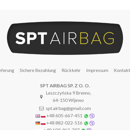
eferung
Sichere Bezahlung
Rückkehr
Impressum
Kontak
SPT AIRBAG SP. Z O. O.
Leszczyńska 9 Brenno,
64-150 Wijewo
spt.airbag@gmail.com
+48 605-667-451
+48 882-022-516
+48 609-962-797