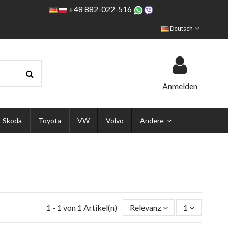
+48 882-022-516
Deutsch
Anmelden
Skoda
Toyota
VW
Volvo
Andere
1 - 1 von 1 Artikel(n)
Relevanz
1