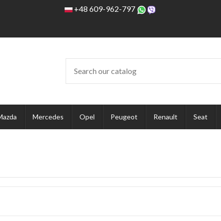
+48 609-962-797
Mazda
Mercedes
Opel
Peugeot
Renault
Seat