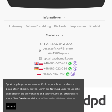
Informationen
Lieferung
Sichere Bezahlung
Rückkehr
Impressum
Kontakt
Contact us
SPT AIRBAG SP. Z O. O.
Leszczyńska 9 Brenno,
64-150 Wijewo
spt.airbag@gmail.com
+48 605-667-451
+48 882-022-516
+48 609-962-797
Sptairbagshop.com verwendet Cookies, um Ihnen das beste
Einkaufserlebnis zu bieten. Durch die Nutzung unserer Dienste
akzeptieren Sie die Verwendung solcher Dateien. Erfahren Sie
mehr über Cookies und die
, wie Sie sie deaktivieren können.
Accept