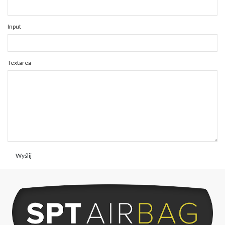
Input
Textarea
Wyślij