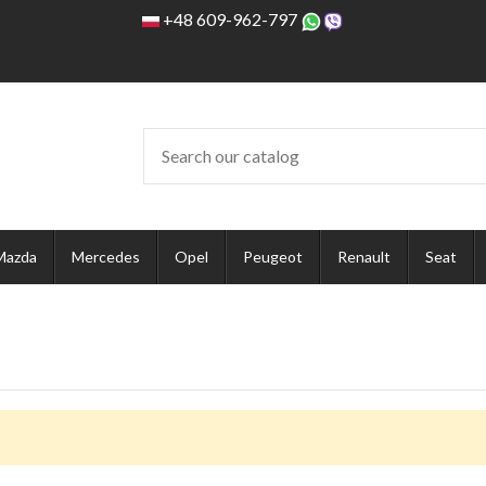
+48 609-962-797
Mazda
Mercedes
Opel
Peugeot
Renault
Seat