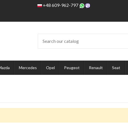
+48 609-962-797
Mazda
Mercedes
Opel
Peugeot
Renault
Seat