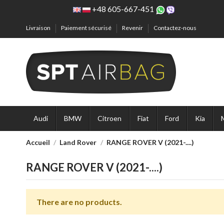
+48 605-667-451
Livraison
Paiement sécurisé
Revenir
Contactez-nous
Audi
BMW
Citroen
Fiat
Ford
Kia
Accueil
Land Rover
RANGE ROVER V (2021-....)
RANGE ROVER V (2021-....)
There are no products.