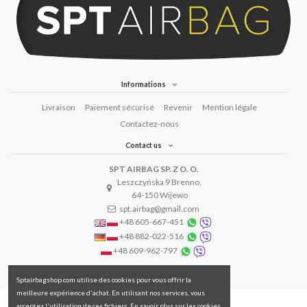
Informations
Livraison
Paiement sécurisé
Revenir
Mention légale
Contactez-nous
Contact us
SPT AIRBAG SP. Z O. O.
Leszczyńska 9 Brenno,
64-150 Wijewo
spt.airbag@gmail.com
+48 605-667-451
+48 882-022-516
+48 609-962-797
Sptairbagshop.com utilise des cookies pour vous offrir la
meilleure expérience d'achat. En utilisant nos services, vous
acceptez l'utilisation de ces fichiers. En savoir plus sur les cookies