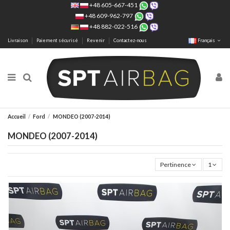
+48 605-667-451
+48 609-962-797
+48 882-022-516
Livraison
Paiement sécurisé
Revenir
Contactez-nous
Français
Accueil
Ford
MONDEO (2007-2014)
MONDEO (2007-2014)
Pertinence
1