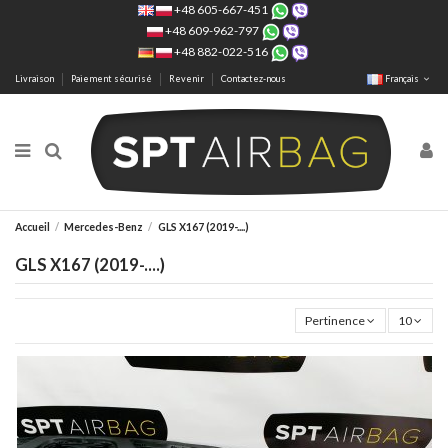
+48 605-667-451
+48 609-962-797
+48 882-022-516
Livraison
Paiement sécurisé
Revenir
Contactez-nous
Français
Accueil
Mercedes-Benz
GLS X167 (2019-....)
GLS X167 (2019-....)
Pertinence
10