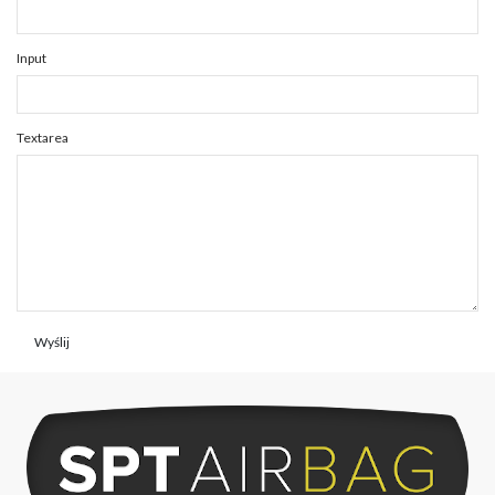
Input
Textarea
Wyślij