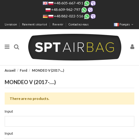
+48 605-667-451
+48 609-962-797
+48 882-022-516
Livraison
Paiement sécurisé
Revenir
Contactez-nous
Français
Accueil
Ford
MONDEO V (2017-....)
MONDEO V (2017-....)
There are no products.
Input
Input