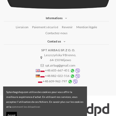
Informations
Livraison
Paiement sécurisé
Revenir
Mention légale
Contactez-nous
Contact us
SPT AIRBAG SP. Z O. O.
Leszczyńska 9 Brenno,
64-150 Wijewo
spt.airbag@gmail.com
+48 605-667-451
+48 882-022-516
+48 609-962-797
Sptairbagshop.com utilise des cookies pour vous offrir la
meilleure expérience d'achat. En utilisant nos services, vous
acceptez l'utilisation de ces fichiers. En savoir plus sur les cookies
et la
comment les désactiver.
Accept