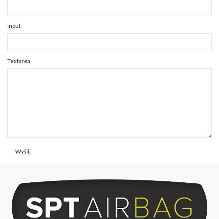
Input
Textarea
Wyślij