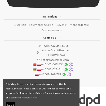
Informations
Livraison
Paiement sécurisé
Revenir
Mention légale
Contactez-nous
Contact us
SPT AIRBAG SP. Z O. O.
Leszczyńska 9 Brenno,
64-150 Wijewo
spt.airbag@gmail.com
+48 605-667-451
+48 882-022-516
+48 609-962-797
Sptairbagshop.com utilise des cookies pour vous offrir la
meilleure expérience d'achat. En utilisant nos services, vous
acceptez l'utilisation de ces fichiers. En savoir plus sur les cookies
et la
comment les désactiver.
Accept