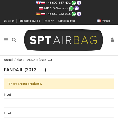
+48 605-667-451
+48 609-962-797
+48 882-022-516
Livraison
Paiement sécurisé
Revenir
Contactez-nous
Français
Accueil
Fiat
PANDA III (2012 - .....)
PANDA III (2012 - .....)
There are no products.
Input
Input