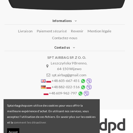
Informations
Livraison
Paiement sécurisé
Revenir
Mention légale
Contactez-nous
Contact us
SPT AIRBAG SP. Z O. O.
Leszczyńska 9 Brenno,
64-150 Wijewo
spt.airbag@gmail.com
+48 605-667-451
+48 882-022-516
+48 609-962-797
Sptairbagshop.com utilise des cookies pour vous offrir la
meilleure expérience d'achat. En utilisant nos services, vous
acceptez l'utilisation de ces fichiers. En savoir plus sur les cookies
et la
comment les désactiver.
Accept