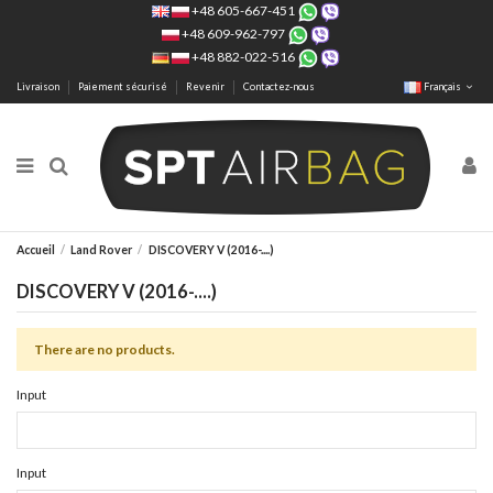
+48 605-667-451
+48 609-962-797
+48 882-022-516
Livraison
Paiement sécurisé
Revenir
Contactez-nous
Français
Accueil
Land Rover
DISCOVERY V (2016-....)
DISCOVERY V (2016-....)
There are no products.
Input
Input