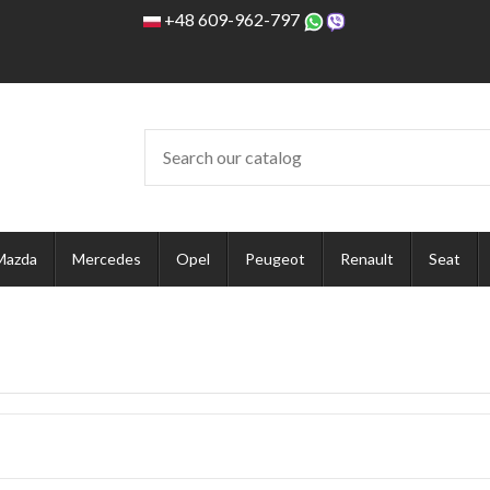
+48 609-962-797
Mazda
Mercedes
Opel
Peugeot
Renault
Seat