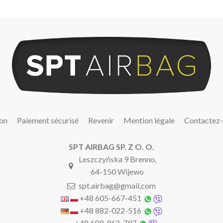
son
Paiement sécurisé
Revenir
Mention légale
Contactez
SPT AIRBAG SP. Z O. O.
Leszczyńska 9 Brenno,
64-150 Wijewo
spt.airbag@gmail.com
+48 605-667-451
+48 882-022-516
+48 609-962-797