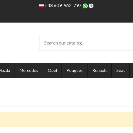
+48 609-962-797
Mazda
Mercedes
Opel
Peugeot
Renault
Seat