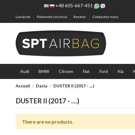
+48 605-667-451
Livraison
Paiement sécurisé
Revenir
Contactez-nous
Audi
BMW
Citroen
Fiat
Ford
Kia
Accueil
Dacia
DUSTER II (2017 - ....)
DUSTER II (2017 - ....)
There are no products.