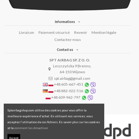
Informations
Livraison
Paiement sécurisé
Revenir
Mention légale
Contactez-nous
Contact us
SPT AIRBAG SP. Z O. O.
Leszczyńska 9 Brenno,
64-150 Wijewo
spt.airbag@gmail.com
+48 605-667-451
+48 882-022-516
+48 609-962-797
Sptairbagshop.com utilise des cookies pour vous offrir la
meilleure expérience d'achat. En utilisant nos services, vous
acceptez l'utilisation de ces fichiers. En savoir plus sur les cookies
et la
comment les désactiver.
Accept