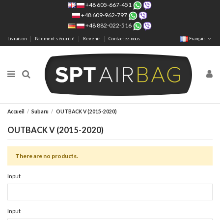
+48 605-667-451
+48 609-962-797
+48 882-022-516
Livraison
Paiement sécurisé
Revenir
Contactez-nous
Français
Accueil
Subaru
OUTBACK V (2015-2020)
OUTBACK V (2015-2020)
There are no products.
Input
Input