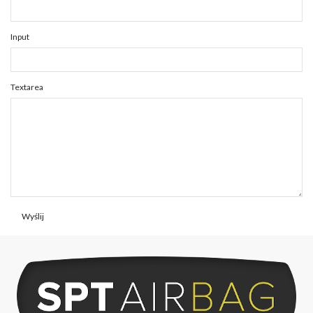
Input
Textarea
Wyślij