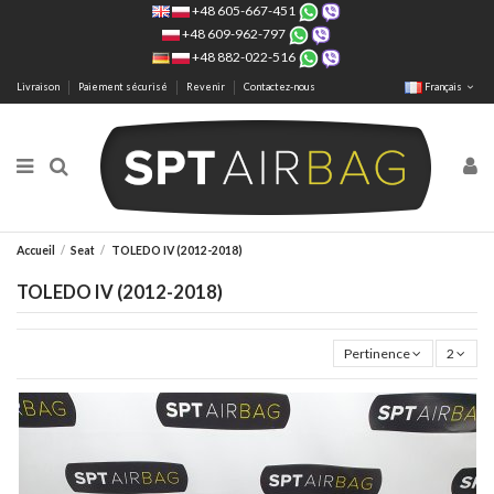
+48 605-667-451
+48 609-962-797
+48 882-022-516
Livraison
Paiement sécurisé
Revenir
Contactez-nous
Français
Accueil
Seat
TOLEDO IV (2012-2018)
TOLEDO IV (2012-2018)
Pertinence
2