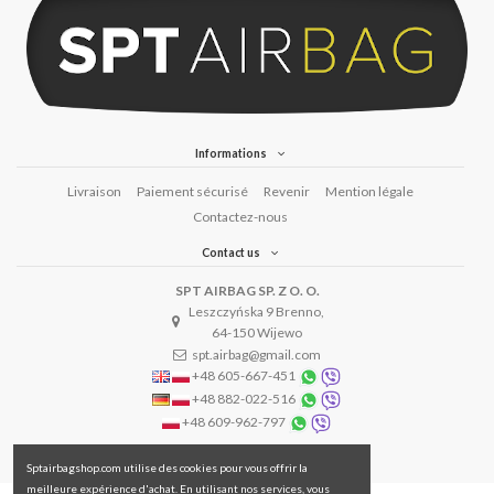
Informations
Livraison
Paiement sécurisé
Revenir
Mention légale
Contactez-nous
Contact us
SPT AIRBAG SP. Z O. O.
Leszczyńska 9 Brenno,
64-150 Wijewo
spt.airbag@gmail.com
+48 605-667-451
+48 882-022-516
+48 609-962-797
Sptairbagshop.com utilise des cookies pour vous offrir la
meilleure expérience d'achat. En utilisant nos services, vous