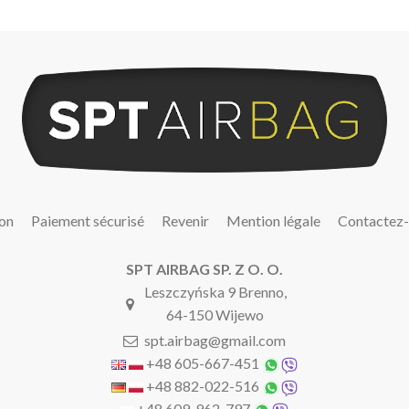
son
Paiement sécurisé
Revenir
Mention légale
Contactez
SPT AIRBAG SP. Z O. O.
Leszczyńska 9 Brenno,
64-150 Wijewo
spt.airbag@gmail.com
+48 605-667-451
+48 882-022-516
+48 609-962-797