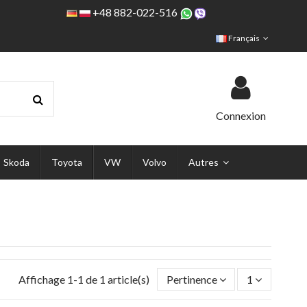
+48 882-022-516
Français
Connexion
Skoda
Toyota
VW
Volvo
Autres
Affichage 1-1 de 1 article(s)
Pertinence
1