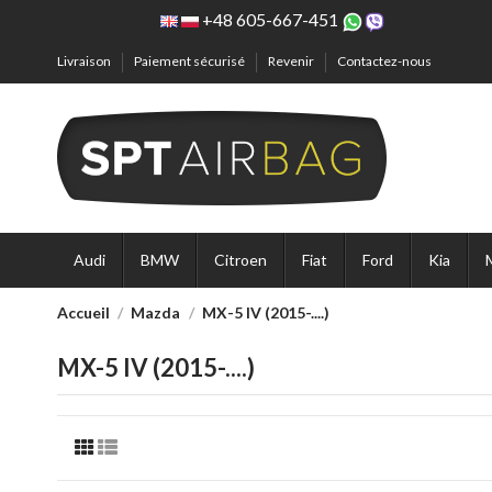
+48 605-667-451
Livraison
Paiement sécurisé
Revenir
Contactez-nous
Audi
BMW
Citroen
Fiat
Ford
Kia
Accueil
Mazda
MX-5 IV (2015-....)
MX-5 IV (2015-....)