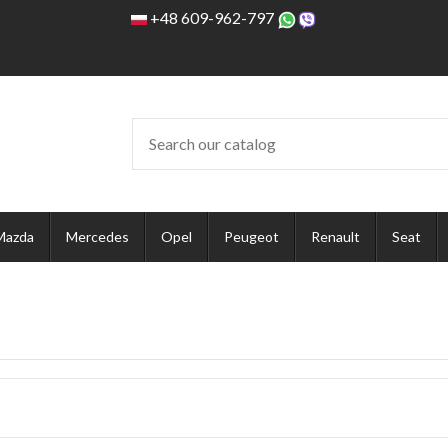
+48 609-962-797
Mazda
Mercedes
Opel
Peugeot
Renault
Seat