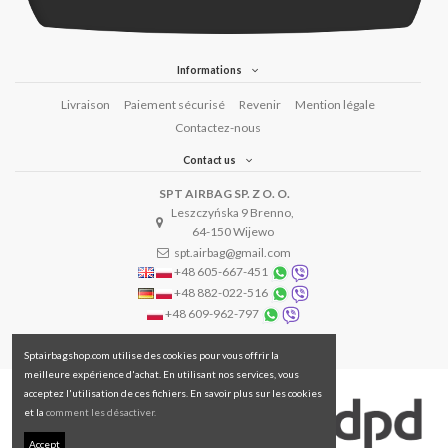
Informations
Livraison
Paiement sécurisé
Revenir
Mention légale
Contactez-nous
Contact us
SPT AIRBAG SP. Z O. O.
Leszczyńska 9 Brenno,
64-150 Wijewo
spt.airbag@gmail.com
+48 605-667-451
+48 882-022-516
+48 609-962-797
Sptairbagshop.com utilise des cookies pour vous offrir la
meilleure expérience d'achat. En utilisant nos services, vous
acceptez l'utilisation de ces fichiers. En savoir plus sur les cookies
et la
comment les désactiver.
Accept