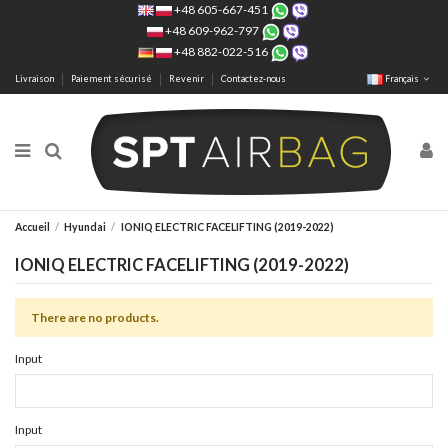
+48 605-667-451
+48 609-962-797
+48 882-022-516
Livraison
Paiement sécurisé
Revenir
Contactez-nous
Français
Accueil
Hyundai
IONIQ ELECTRIC FACELIFTING (2019-2022)
IONIQ ELECTRIC FACELIFTING (2019-2022)
There are no products.
Input
Input