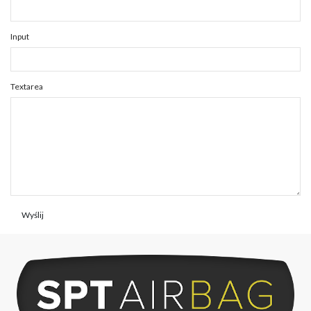
Input
Textarea
Wyślij