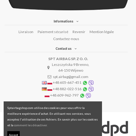
Informations
Livraison
Paiement sécurisé
Revenir
Mention légale
Contactez-nous
Contact us
SPT AIRBAG SP. Z O. O.
Leszczyńska 9 Brenno,
64-150 Wijewo
spt.airbag@gmail.com
+48 605-667-451
+48 882-022-516
+48 609-962-797
Sptairbagshop.com utilise des cookies pour vous offrir la
meilleure expérience d'achat. En utilisant nos services, vous
acceptez l'utilisation de ces fichiers. En savoir plus sur les cookies
et la
comment les désactiver.
Accept