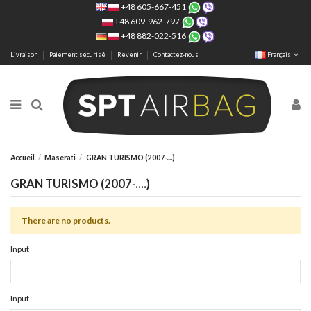
+48 605-667-451
+48 609-962-797
+48 882-022-516
Livraison
Paiement sécurisé
Revenir
Contactez-nous
Français
Accueil
Maserati
GRAN TURISMO (2007-....)
GRAN TURISMO (2007-....)
There are no products.
Input
Input