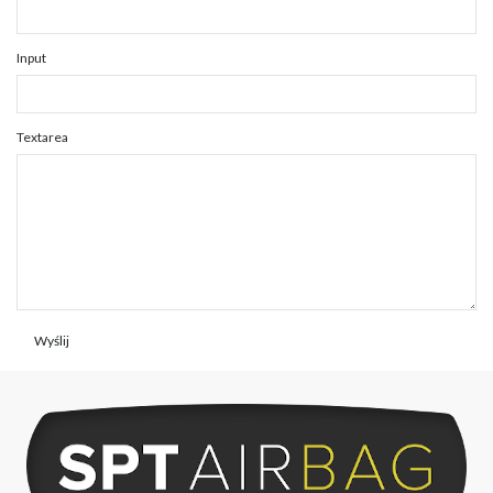
Input
Textarea
Wyślij