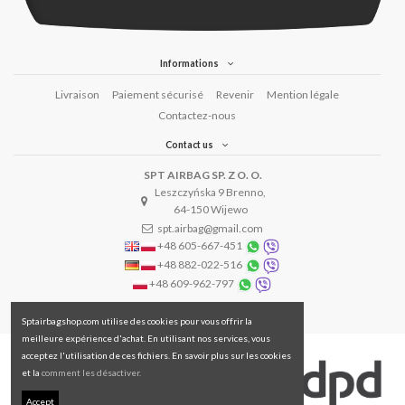
Informations
Livraison
Paiement sécurisé
Revenir
Mention légale
Contactez-nous
Contact us
SPT AIRBAG SP. Z O. O.
Leszczyńska 9 Brenno,
64-150 Wijewo
spt.airbag@gmail.com
+48 605-667-451
+48 882-022-516
+48 609-962-797
Sptairbagshop.com utilise des cookies pour vous offrir la
meilleure expérience d'achat. En utilisant nos services, vous
acceptez l'utilisation de ces fichiers. En savoir plus sur les cookies
et la
comment les désactiver.
Accept