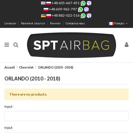
+48 605-667-451
+48 609-962-797
+48 882-022-516
Livraison
Paiement sécurisé
Revenir
Contactez-nous
Français
Accueil
Chevrolet
ORLANDO (2010 - 2018)
ORLANDO (2010 - 2018)
There are no products.
Input
Input