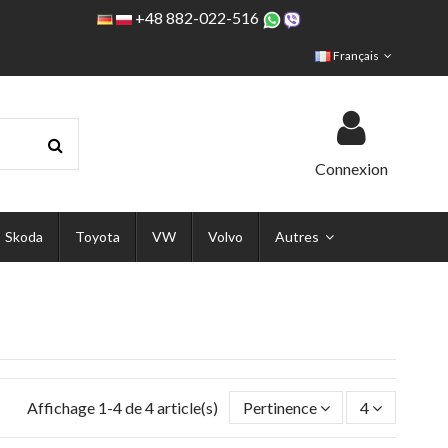
+48 882-022-516
Français
Connexion
Skoda
Toyota
VW
Volvo
Autres
Affichage 1-4 de 4 article(s)
Pertinence
4