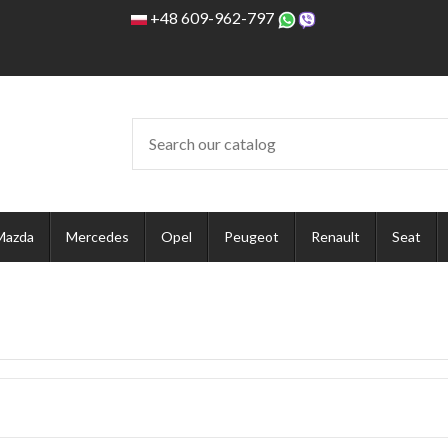
+48 609-962-797
Mazda
Mercedes
Opel
Peugeot
Renault
Seat