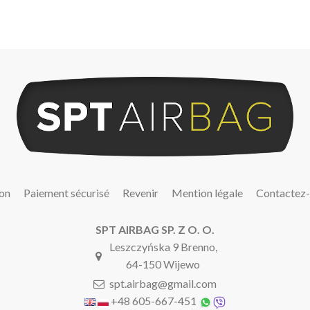
son
Paiement sécurisé
Revenir
Mention légale
Contactez
SPT AIRBAG SP. Z O. O.
Leszczyńska 9 Brenno,
64-150 Wijewo
spt.airbag@gmail.com
+48 605-667-451