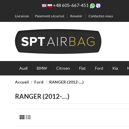
+48 605-667-451
Livraison
Paiement sécurisé
Revenir
Contactez-nous
Audi
BMW
Citroen
Fiat
Ford
Kia
Accueil
Ford
RANGER (2012-....)
RANGER (2012-....)