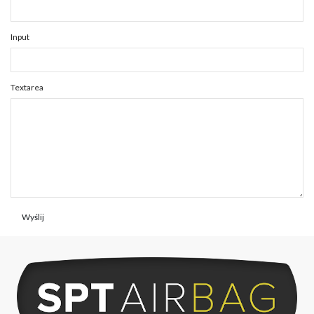
Input
Textarea
Wyślij