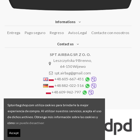
Informations
Entrega
Pago seguro
Regreso
Aviso Legal
Contacte con nosotros
Contact us
SPT AIRBAG SP. Z O. O.
Leszczyńska 9 Brenno,
64-150 Wijewo
spt.airbag@gmail.com
+48 605-667-451
+48 882-022-516
+48 609-962-797
Sptairbagshop.com utiliza cookies para brindarle la mejor
experiencia de compra. Al utilizar nuestros servicios, acepta el uso
de dichos archivos. Obtenga más información sobre las cookies y
cómo
se puede desactivar.
Accept