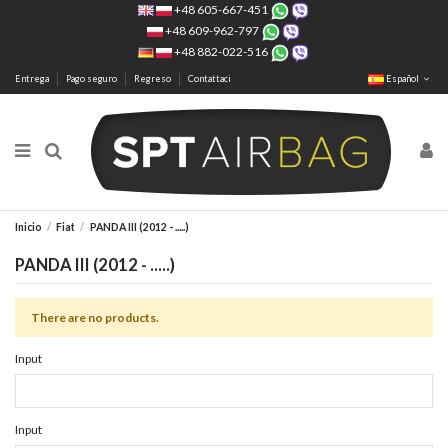
+48 605-667-451
+48 609-962-797
+48 882-022-516
Entrega
Pago seguro
Regreso
Contattaci
Español
Inicio
Fiat
PANDA III (2012 - .....)
PANDA III (2012 - .....)
There are no products.
Input
Input