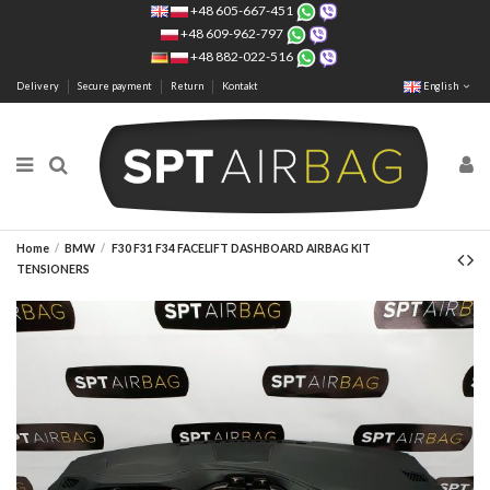
+48 605-667-451
+48 609-962-797
+48 882-022-516
Delivery
Secure payment
Return
Kontakt
English
Home
BMW
F30 F31 F34 FACELIFT DASHBOARD AIRBAG KIT
TENSIONERS