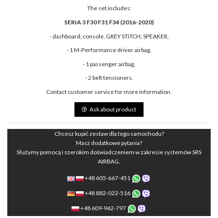
The set includes:
SERIA 3 F30 F31 F34 (2016-2020)
- dashboard, console, GREY STITCH, SPEAKER,
- 1 M-Performance driver airbag,
- 1 passenger airbag,
- 2 belt tensioners.
Contact customer service for more information.
Ask about product
Chcesz kupić zestaw dla tego samochodu?
Masz dodatkowe pytania?
Służymy pomocą i szerokim doświadczeniem w zakresie systemów SRS
AIRBAG.
+48 605-667-451
+48 882-022-516
+48 609-962-797