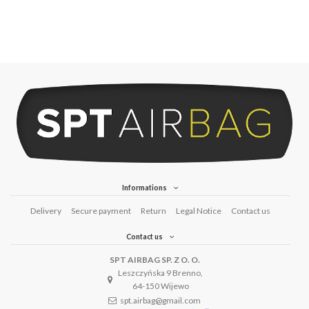
Informations
Delivery
Secure payment
Return
Legal Notice
Contact us
Contact us
SPT AIRBAG SP. Z O. O.
Leszczyńska 9 Brenno,
64-150 Wijewo
spt.airbag@gmail.com