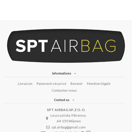
Informations
Livraison
Paiement sécurisé
Revenir
Mention légale
Contactez-nous
Contact us
SPT AIRBAG SP. Z O. O.
Leszczyńska 9 Brenno,
64-150 Wijewo
spt.airbag@gmail.com