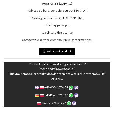
PASSAT B8 (2019-....)
- tableau de bord, console, couleur MARRON
- 1 airbag conducteur GTI / GTD / R-LINE,
- 1 airbag passager,
- 2 ceinture de sécurité.
Contactez le service client pour plus d'informations.
Ask about product
Chcesz kupić zestaw dla tego samochodu?
Masz dodatkowe pytania?
Służymy pomocą i szerokim doświadczeniem w zakresie systemów SRS
AIRBAG.
+48 605-667-451
+48 882-022-516
+48 609-962-797