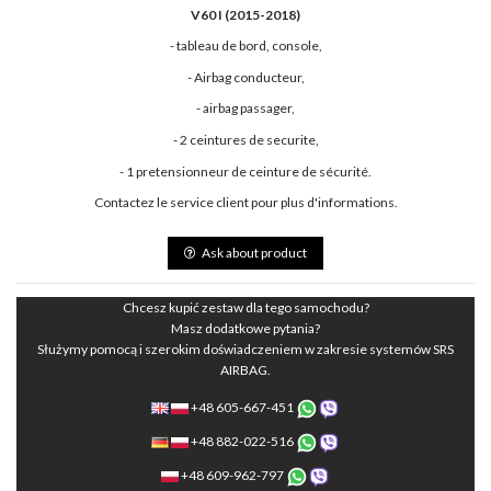
V60 I (2015-2018)
- tableau de bord, console,
- Airbag conducteur,
- airbag passager,
- 2 ceintures de securite,
- 1 pretensionneur de ceinture de sécurité.
Contactez le service client pour plus d'informations.
Ask about product
Chcesz kupić zestaw dla tego samochodu?
Masz dodatkowe pytania?
Służymy pomocą i szerokim doświadczeniem w zakresie systemów SRS
AIRBAG.
+48 605-667-451
+48 882-022-516
+48 609-962-797