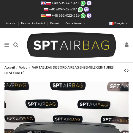
+48 605-667-451
+48 609-962-797
+48 882-022-516
Livraison
Paiement sécurisé
Revenir
Contactez-nous
Français
Accueil
Volvo
V60 TABLEAU DE BORD AIRBAG ENSEMBLE CEINTURES
DE SÉCURITÉ