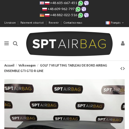
+48 605-667-451
+48 609-962-797
+48 882-022-516
Livraison
Paiement sécurisé
Revenir
Contactez-nous
Français
Accueil
Volkswagen
GOLF 7 VII LIFTING TABLEAU DE BORD AIRBAG
ENSEMBLE GTI GTD R-LINE