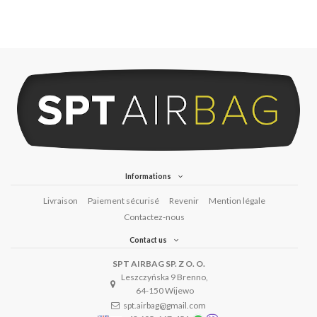
Informations
Livraison
Paiement sécurisé
Revenir
Mention légale
Contactez-nous
Contact us
SPT AIRBAG SP. Z O. O.
Leszczyńska 9 Brenno,
64-150 Wijewo
spt.airbag@gmail.com