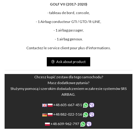
GOLF VII (2017-2020)
- tableau de bord, console,
- 1 Airbag conducteur GTI / GTD / R-LINE,
- 1 airbag passager,
- 1 airbag genoux.
Contactez le service client pour plus d'informations.
Ask about product
Chcesz kupić zestaw dla tego samochodu?
Masz dodatkowe pytania?
Służymy pomocą i szerokim doświadczeniem w zakresie systemów SRS
AIRBAG.
+48 605-667-451
+48 882-022-516
+48 609-962-797