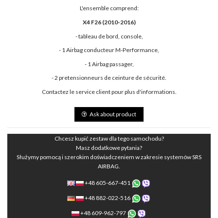
L'ensemble comprend:
X4 F26 (2010-2016)
- tableau de bord, console,
- 1 Airbag conducteur M-Performance,
- 1 Airbag passager,
- 2 pretensionneurs de ceinture de sécurité.
Contactez le service client pour plus d'informations.
Ask about product
Chcesz kupić zestaw dla tego samochodu?
Masz dodatkowe pytania?
Służymy pomocą i szerokim doświadczeniem w zakresie systemów SRS
AIRBAG.
+48 605-667-451
+48 882-022-516
+48 609-962-797