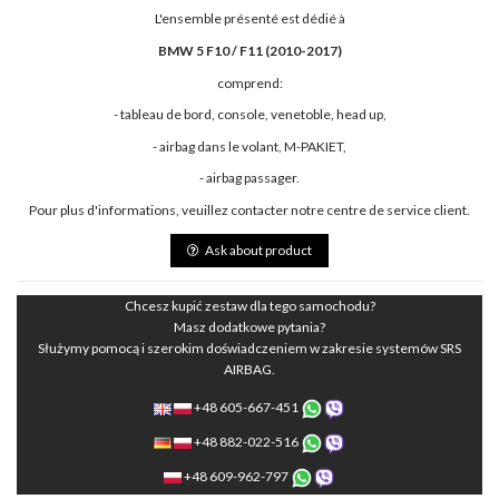
L'ensemble présenté est dédié à
BMW 5 F10 / F11 (2010-2017)
comprend:
- tableau de bord, console, venetoble, head up,
- airbag dans le volant, M-PAKIET,
- airbag passager.
Pour plus d'informations, veuillez contacter notre centre de service client.
Ask about product
Chcesz kupić zestaw dla tego samochodu?
Masz dodatkowe pytania?
Służymy pomocą i szerokim doświadczeniem w zakresie systemów SRS
AIRBAG.
+48 605-667-451
+48 882-022-516
+48 609-962-797