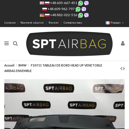
+48 605-667-451
+48 609-962-797
+48 882-022-516
Livraison
Paiement sécurisé
Revenir
Contactez-nous
Français
Accueil
BMW
F10 F11 TABLEAU DE BORD HEAD UP VENETOBLE
AIRBAG ENSEMBLE