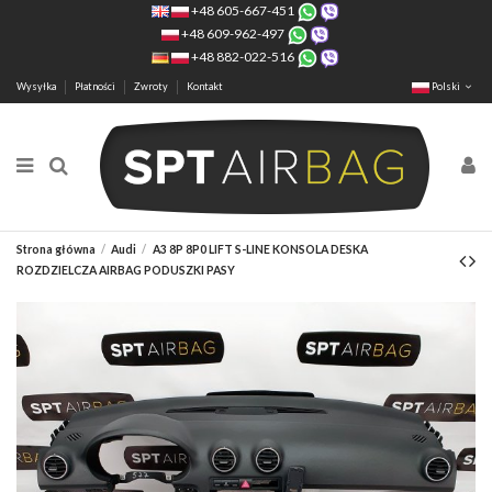
+48 605-667-451
+48 609-962-497
+48 882-022-516
Wysyłka
Płatności
Zwroty
Kontakt
Polski
Strona główna
Audi
A3 8P 8P0 LIFT S-LINE KONSOLA DESKA
ROZDZIELCZA AIRBAG PODUSZKI PASY