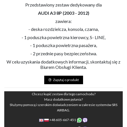
Przedstawiony zestaw dedykowany dla
AUDI A3 8P (2003 - 2012)
zawiera:
- deska rozdzielcza, konsola, czarna,
- 1 poduszka powietrzna kierowcy, S- LINE,
- 1 poduszka powietrzna pasażera,
- 2 przednie pasy bezpieczeństwa.
W celu uzyskania dodatkowych informacji, skontaktuj się z
Biurem Obsługi Klienta.
Zapytaj o produkt
Chcesz kupić zestaw dla tego samochodu?
Masz dodatkowe pytania?
Służymy pomocą i szerokim doświadczeniem w zakresie systemów SRS
AIRBAG.
+48 605-667-451