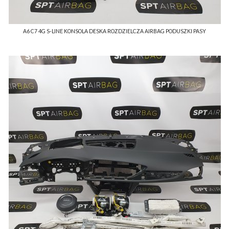
A6 C7 4G S-LINE KONSOLA DESKA ROZDZIELCZA AIRBAG PODUSZKI PASY