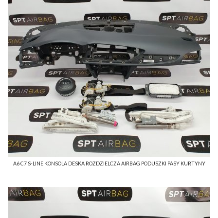
A6 C7 S-LINE KONSOLA DESKA ROZDZIELCZA AIRBAG PODUSZKI PASY KURTYNY