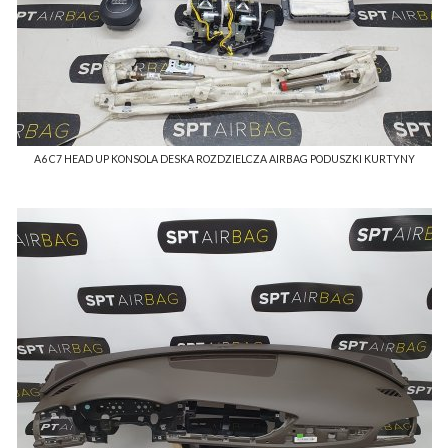
A6 C7 HEAD UP KONSOLA DESKA ROZDZIELCZA AIRBAG PODUSZKI KURTYNY