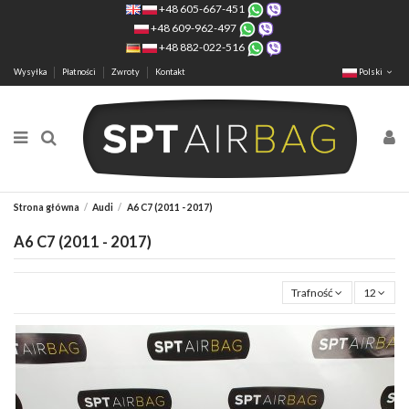
+48 605-667-451
+48 609-962-497
+48 882-022-516
Wysyłka
Płatności
Zwroty
Kontakt
Polski
Strona główna
Audi
A6 C7 (2011 - 2017)
A6 C7 (2011 - 2017)
Trafność
12