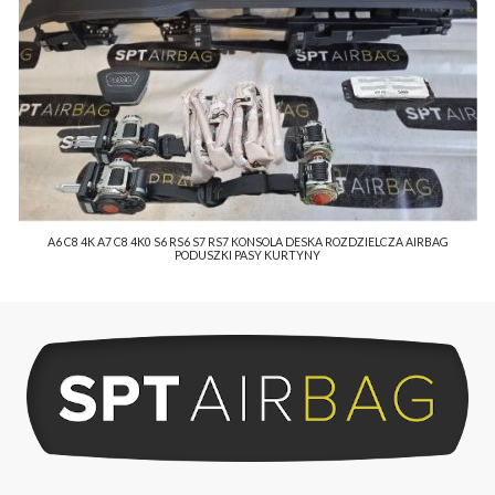
A6 C8 4K A7 C8 4K0 S6 RS6 S7 RS7 KONSOLA DESKA ROZDZIELCZA AIRBAG
PODUSZKI PASY KURTYNY