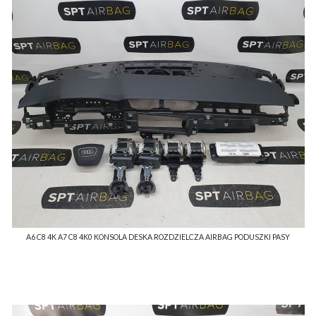
A6 C8 4K A7 C8 4K0 KONSOLA DESKA ROZDZIELCZA AIRBAG PODUSZKI PASY