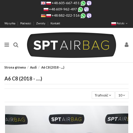
+48 605-667-451
+48 609-962-497
+48 882-022-516
Wysyłka
Płatności
Zwroty
Kontakt
Polski
Strona główna
Audi
A6 C8 (2018 - ....)
A6 C8 (2018 - ....)
Trafność
10