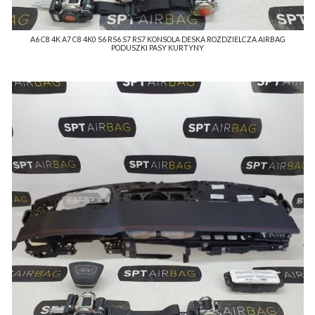
A6 C8 4K A7 C8 4K0 S6 RS6 S7 RS7 KONSOLA DESKA ROZDZIELCZA AIRBAG
PODUSZKI PASY KURTYNY