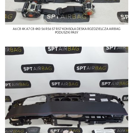
A6 C8 4K A7 C8 4K0 S6 RS6 S7 RS7 KONSOLA DESKA ROZDZIELCZA AIRBAG
PODUSZKI PASY