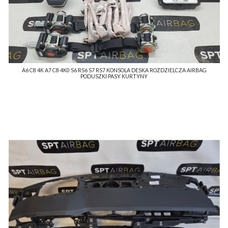
A6 C8 4K A7 C8 4K0 S6 RS6 S7 RS7 KONSOLA DESKA ROZDZIELCZA AIRBAG
PODUSZKI PASY KURTYNY