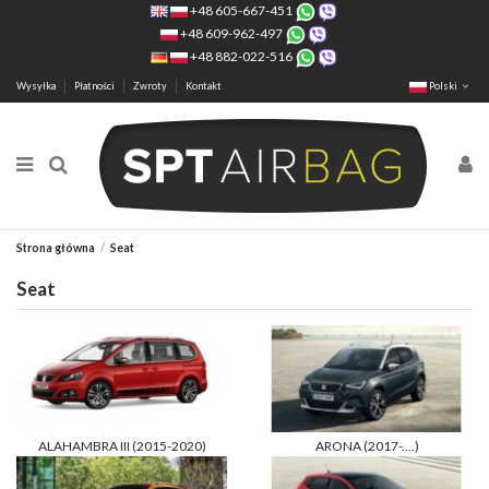
+48 605-667-451
+48 609-962-497
+48 882-022-516
Wysyłka
Płatności
Zwroty
Kontakt
Polski
Strona główna
Seat
Seat
ALAHAMBRA III (2015-2020)
ARONA (2017-....)