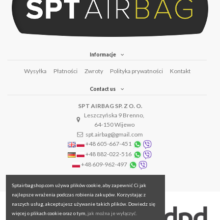
Informacje
Wysyłka
Płatności
Zwroty
Polityka prywatności
Kontakt
Contact us
SPT AIRBAG SP. Z O. O.
Leszczyńska 9 Brenno,
64-150 Wijewo
spt.airbag@gmail.com
+48 605-667-451
+48 882-022-516
+48 609-962-497
Sptairbagshop.com używa plików cookie, aby zapewnić Ci jak
najlepsze wrażenia podczas robienia zakupów. Korzystając z
naszych usług, akceptujesz używanie takich plików. Dowiedz się
więcej o plikach cookie oraz o tym,
jak można je wyłączyć.