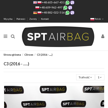
+48 605-667-451
+48 609-962-497
+48 882-022-516
Wysyłka
Płatności
Zwroty
Kontakt
Polski
Strona główna
Citroen
C3 (2016 - .....)
C3 (2016 - .....)
Trafność
1