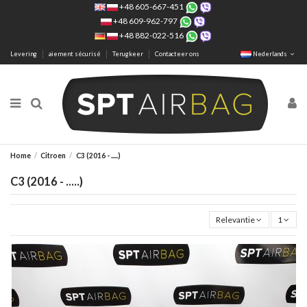
+48 605-667-451
+48 609-962-797
+48 882-022-516
Levering
aiement sécurisé
Terugkeer
Contacteer ons
Nederlands
Home
Citroen
C3 (2016 - .....)
C3 (2016 - .....)
Relevantie
1