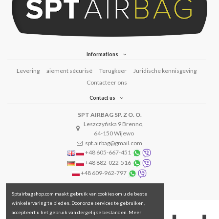
Informations
Levering
aiement sécurisé
Terugkeer
Juridische kennisgeving
Contacteer ons
Contact us
SPT AIRBAG SP. Z O. O.
Leszczyńska 9 Brenno,
64-150 Wijewo
spt.airbag@gmail.com
+48 605-667-451
+48 882-022-516
+48 609-962-797
Sptairbagshop.com maakt gebruik van cookies om u de beste
winkelervaring te bieden. Door onze services te gebruiken,
accepteert u het gebruik van dergelijke bestanden. Meer