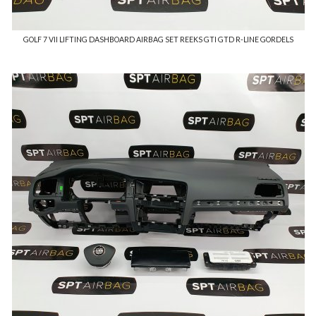
GOLF 7 VII LIFTING DASHBOARD AIRBAG SET REEKS GTI GTD R-LINE GORDELS