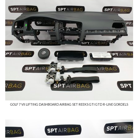
GOLF 7 VII LIFTING DASHBOARD AIRBAG SET REEKS GTI GTD R-LINE GORDELS