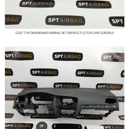
GOLF 7 VII DASHBOARD AIRBAG SET REEKS GTI GTD R-LINE GORDELS