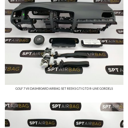
GOLF 7 VII DASHBOARD AIRBAG SET REEKS GTI GTD R-LINE GORDELS