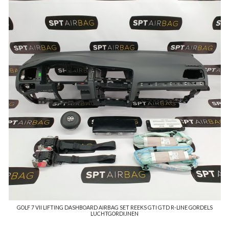
GOLF 7 VII LIFTING DASHBOARD AIRBAG SET REEKS GTI GTD R-LINE GORDELS
LUCHTGORDIJNEN