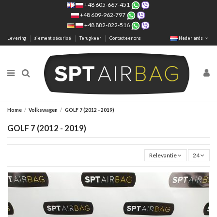
+48 605-667-451
+48 609-962-797
+48 882-022-516
Levering
aiement sécurisé
Terugkeer
Contacteer ons
Nederlands
Home
Volkswagen
GOLF 7 (2012 - 2019)
GOLF 7 (2012 - 2019)
Relevantie
24