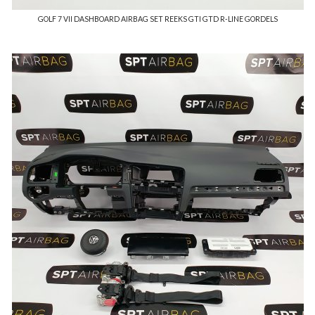
GOLF 7 VII DASHBOARD AIRBAG SET REEKS GTI GTD R-LINE GORDELS