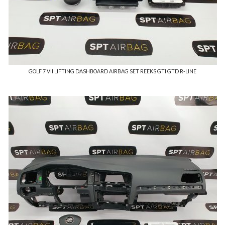
GOLF 7 VII LIFTING DASHBOARD AIRBAG SET REEKS GTI GTD R-LINE