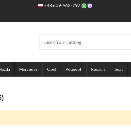
+48 609-962-797
Mazda
Mercedes
Opel
Peugeot
Renault
Seat
5)