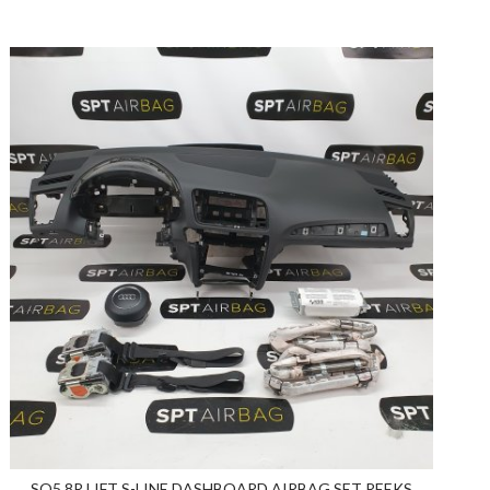
SQ5 8R LIFT S-LINE DASHBOARD AIRBAG SET REEKS