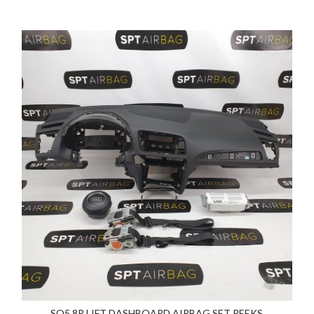
SQ5 8R LIFT DASHBOARD AIRBAG SET REEKS