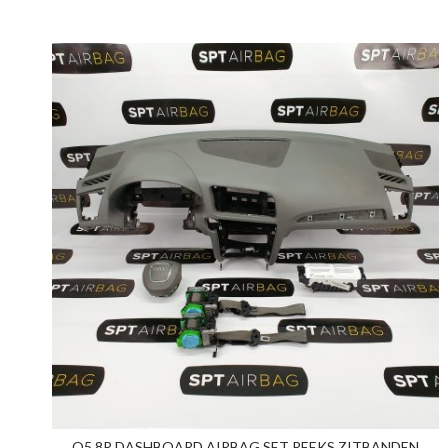
Q5 8R DASHBOARD AIRBAG SET REEKS ZITBANDEN