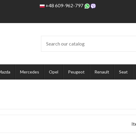
+48 609-962-797
Mazda
Mercedes
Opel
Peugeot
Renault
Seat
It