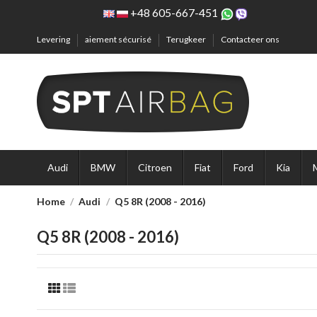
+48 605-667-451
Levering
aiement sécurisé
Terugkeer
Contacteer ons
Audi
BMW
Citroen
Fiat
Ford
Kia
Home
Audi
Q5 8R (2008 - 2016)
Q5 8R (2008 - 2016)