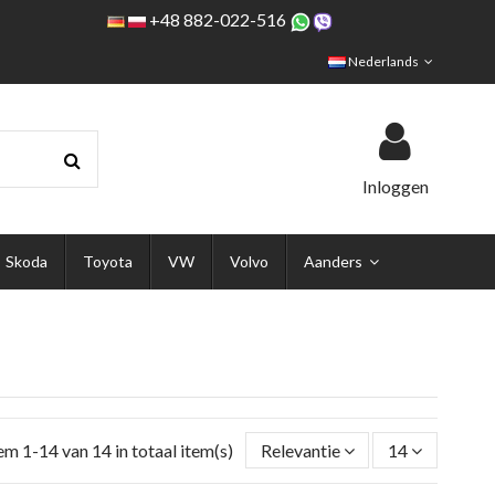
+48 882-022-516
Nederlands
Inloggen
Skoda
Toyota
VW
Volvo
Aanders
em 1-14 van 14 in totaal item(s)
Relevantie
14