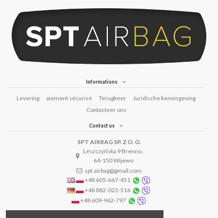
Informations
Levering
aiement sécurisé
Terugkeer
Juridische kennisgeving
Contacteer ons
Contact us
SPT AIRBAG SP. Z O. O.
Leszczyńska 9 Brenno,
64-150 Wijewo
spt.airbag@gmail.com
+48 605-667-451
+48 882-022-516
+48 609-962-797