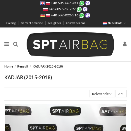
+48 605-667-451
+48 609-962-797
+48 882-022-516
Levering
aiement sécurisé
Terugkeer
Contacteer ons
Nederlands
Home
Renault
KADJAR (2015-2018)
KADJAR (2015-2018)
Relevantie
3