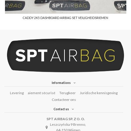
CADDY 2K5 DASHBOARD AIRBAG SET VEILIGHEIDSRIEMEN
Informations
Levering
aiement sécurisé
Terugkeer
Juridische kennisgeving
Contacteer ons
Contact us
SPT AIRBAG SP. Z O. O.
Leszczyńska 9 Brenno,
64-150 Wijewo