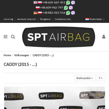
+48 605-667-451
+48 609-962-797
+48 882-022-516
Levering
aiement sécurisé
Terugkeer
Contacteer ons
Nederlands
Home
Volkswagen
CADDY (2015 - ....)
CADDY (2015 - ....)
Relevantie
7