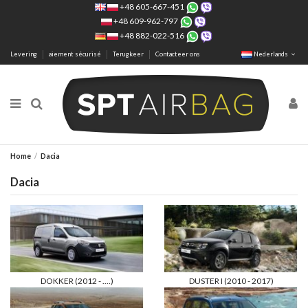
+48 605-667-451
+48 609-962-797
+48 882-022-516
Levering
aiement sécurisé
Terugkeer
Contacteer ons
Nederlands
Home
Dacia
Dacia
DOKKER (2012 - ....)
DUSTER I (2010 - 2017)