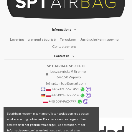
Informations
Levering
aiement sécurisé
Terugkeer
Juridische kennisgeving
Contacteer ons
Contact us
SPT AIRBAG SP. Z O. O.
Leszczyńska 9 Brenno,
64-150 Wijewo
spt.airbag@gmail.com
+48 605-667-451
+48 882-022-516
+48 609-962-797
Sptairbagshop.com maakt gebruik van cookies om u de beste
winkelervaring te bieden. Door onze services te gebruiken,
accepteert u het gebruik van dergelijke bestanden. Meer
informatie over cookies en het
hoe ze uit te schakelen.