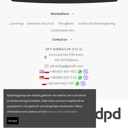
Informations
Levering
aiement sécurisé
Terugkeer
Juridische kennisgeving
Contacteer ons
Contact us
SPT AIRBAG SP. Z O. O.
Leszczyńska 9 Brenno,
64-150 Wijewo
spt.airbag@gmail.com
+48 605-667-451
+48 882-022-516
+48 609-962-797
Sptairbagshop.com maakt gebruik van cookies om u de beste
winkelervaring te bieden. Door onze services te gebruiken,
accepteert u het gebruik van dergelijke bestanden. Meer
informatie over cookies en het
hoe ze uit te schakelen.
Accept