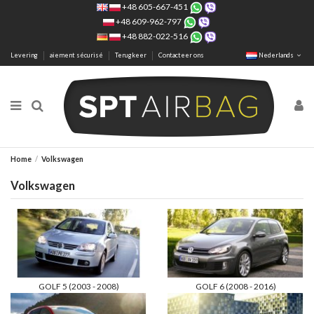
+48 605-667-451
+48 609-962-797
+48 882-022-516
Levering
aiement sécurisé
Terugkeer
Contacteer ons
Nederlands
Home
Volkswagen
Volkswagen
GOLF 5 (2003 - 2008)
GOLF 6 (2008 - 2016)