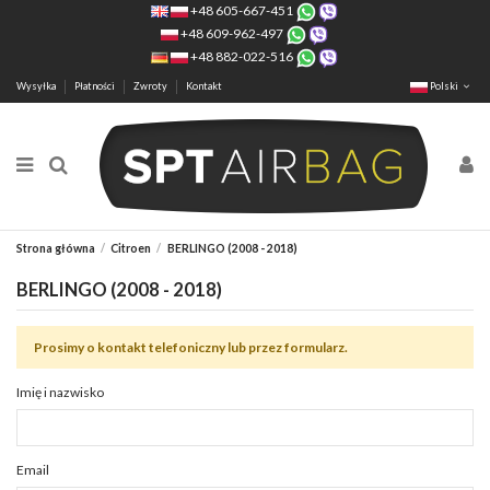
+48 605-667-451
+48 609-962-497
+48 882-022-516
Wysyłka
Płatności
Zwroty
Kontakt
Polski
Strona główna
Citroen
BERLINGO (2008 - 2018)
BERLINGO (2008 - 2018)
Prosimy o kontakt telefoniczny lub przez formularz.
Imię i nazwisko
Email