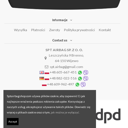
Informacje
Wysyłka
Płatności
Zwroty
Polityka prywatności
Kontakt
Contact us
SPT AIRBAG SP. Z O. O.
Leszczyńska 9 Brenno,
64-150 Wijewo
spt.airbag@gmail.com
+48 605-667-451
+48 882-022-516
+48 609-962-497
Sptairbagshop.com używa plików cookie, aby zapewnić Ci jak
najlepsze wrażenia podczas robienia zakupów. Korzystając z
naszych usług, akceptujesz używanie takich plików. Dowiedz się
więcej o plikach cookie oraz o tym,
jak można je wyłączyć.
Accept